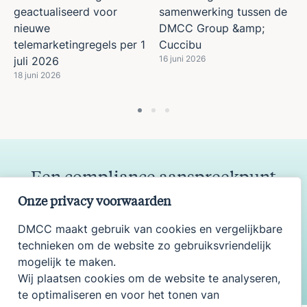
geactualiseerd voor
samenwerking tussen de
nieuwe
DMCC Group &amp;
telemarketingregels per 1
Cuccibu
16 juni 2026
juli 2026
18 juni 2026
Een compliance aanspreekpunt
nodig binnen uw organisatie?
Onze privacy voorwaarden
Schakel onze Remote Compliance Officer in!
DMCC maakt gebruik van cookies en vergelijkbare
technieken om de website zo gebruiksvriendelijk
Neem contact op
mogelijk te maken.
Wij plaatsen cookies om de website te analyseren,
te optimaliseren en voor het tonen van