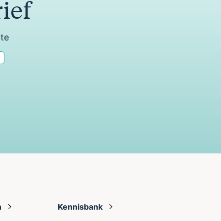
ief
ate
n
Kennisbank