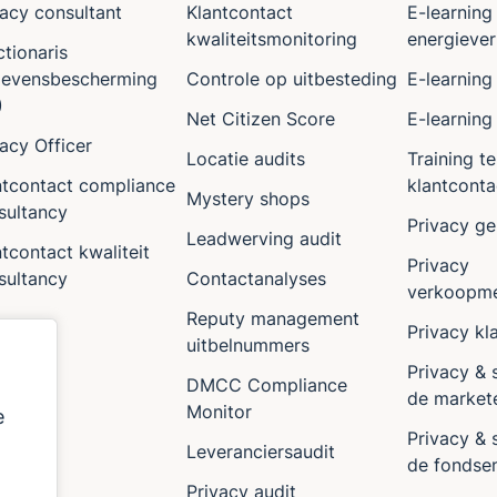
vacy consultant
Klantcontact
E-learning
kwaliteitsmonitoring
energiev
ctionaris
evensbescherming
Controle op uitbesteding
E-learnin
)
Net Citizen Score
E-learning
vacy Officer
Locatie audits
Training t
ntcontact compliance
klantconta
Mystery shops
sultancy
Privacy ge
Leadwerving audit
tcontact kwaliteit
Privacy
sultancy
Contactanalyses
verkoopm
Reputy management
Privacy kl
uitbelnummers
Privacy & 
DMCC Compliance
de market
Monitor
e
Privacy & 
Leveranciersaudit
de fondse
Privacy audit