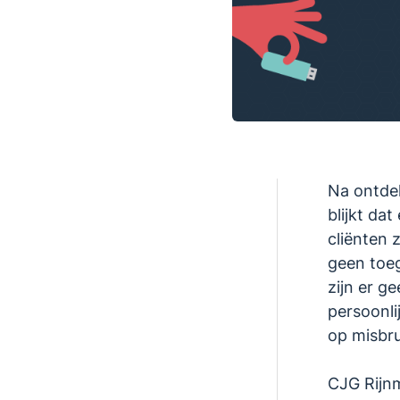
Na ontdek
blijkt da
cliënten 
geen toeg
zijn er g
persoonli
op misbru
CJG Rijnm