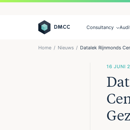
Consultancy
Audi
DMCC
Ga naar de inhoud
Home
Nieuws
Datalek Rijnmonds Cen
16 JUNI 
Dat
Cen
Gez