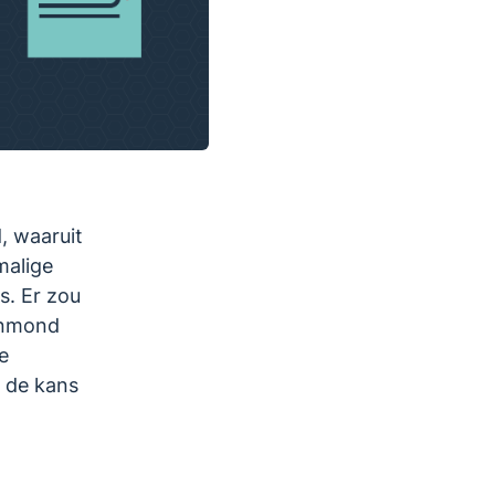
, waaruit
malige
s. Er zou
ijnmond
e
 de kans