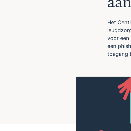
aan
Het Cent
jeugdzorg
voor een 
een phish
toegang t