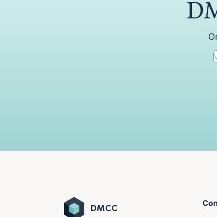
DM
On
Con
DMCC