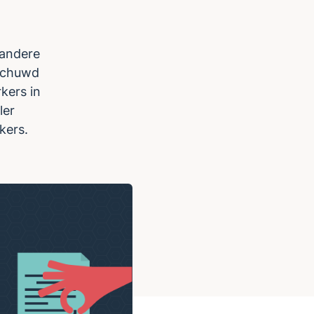
 andere
rschuwd
kers in
ler
kers.