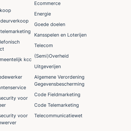
Ecommerce
erkoop
Energie
g deurverkoop
Goede doelen
 telemarketing
Kansspelen en Loterijen
elefonisch
Telecom
ct
(Semi)Overheid
meentelijk kcc
Uitgeverijen
edewerker
Algemene Verordening
Gegevensbescherming
antenservice
Code Fieldmarketing
security voor
eer
Code Telemarketing
security voor
Telecommunicatiewet
nwerver